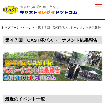
togg
やまぐちの釣りのことなら
navi
キャスト
イレグイ
ドットコム
トップページ
イベント
第４７回 CAST杯バストーナメント結果報告
第４７回 CAST杯バストーナメント結果報告
最近のイベント一覧