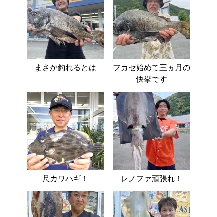
まさか釣れるとは
フカセ始めて三ヵ月の
快挙です
尺カワハギ！
レノファ頑張れ！