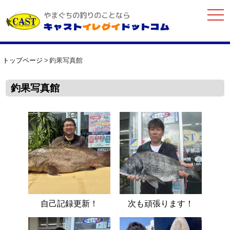
togg
やまぐちの釣りのことなら
navi
キャスト
イレグイ
ドットコム
トップページ
釣果写真館
釣果写真館
自己記録更新！
次も頑張ります！