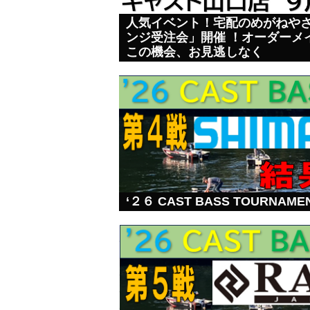
人気イベント！宅配のめがねや
ンジ受注会」開催 ！オーダーメ
この機会、お見逃しなく
‘２６ CAST BASS TOURNA