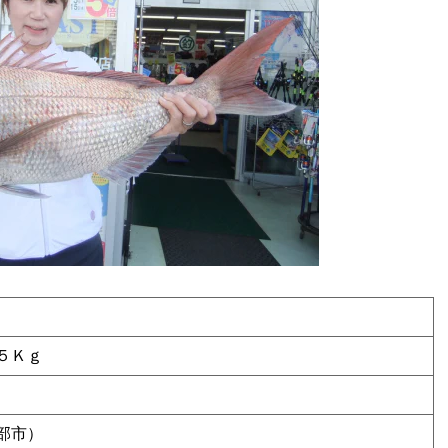
５Ｋｇ
部市）