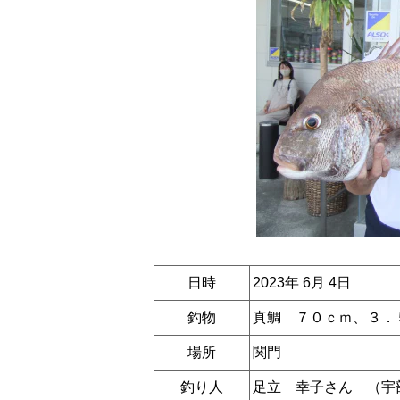
日時
2023年 6月 4日
釣物
真鯛 ７０ｃｍ、３．
場所
関門
釣り人
足立 幸子さん （宇