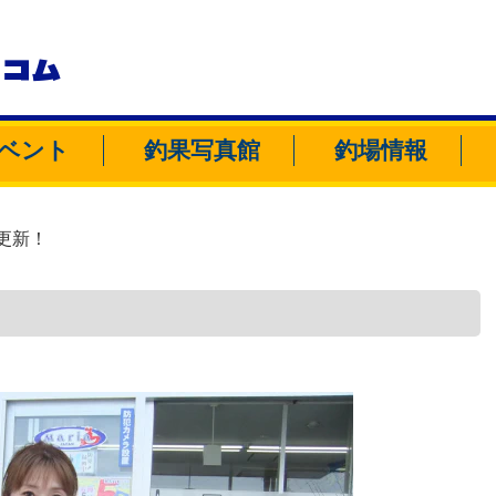
トコム
ベント
釣果写真館
釣場情報
更新！