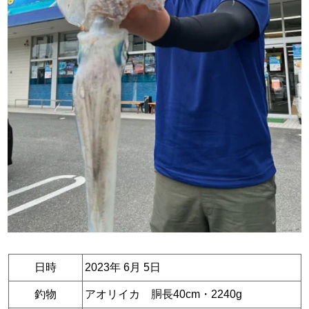
日時
2023年 6月 5日
釣物
アオリイカ 胴長40cm・2240g