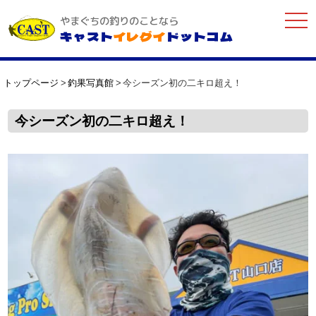
togg
やまぐちの釣りのことなら
navi
キャスト
イレグイ
ドットコム
トップページ
釣果写真館
今シーズン初の二キロ超え！
今シーズン初の二キロ超え！