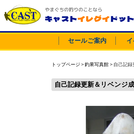
やまぐちの釣りのことなら
キャスト
イレグイ
ドッ
セールご案内
イ
トップページ
釣果写真館
自己記録
自己記録更新＆リベンジ