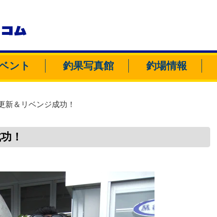
トコム
ベント
釣果写真館
釣場情報
更新＆リベンジ成功！
成功！