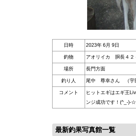
日時
2023年 6月 9日
釣物
アオリイカ 胴長４２
場所
長門方面
釣り人
尾中 尊幸さん （宇
コメント
ヒットエギはエギ王Li
ンジ成功です！(^_-)-☆
最新釣果写真館一覧