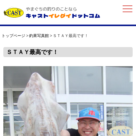
togg
やまぐちの釣りのことなら
navi
キャスト
イレグイ
ドットコム
トップページ
釣果写真館
ＳＴＡＹ最高です！
ＳＴＡＹ最高です！