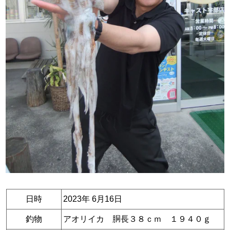
日時
2023年 6月16日
釣物
アオリイカ 胴長３８ｃｍ １９４０ｇ