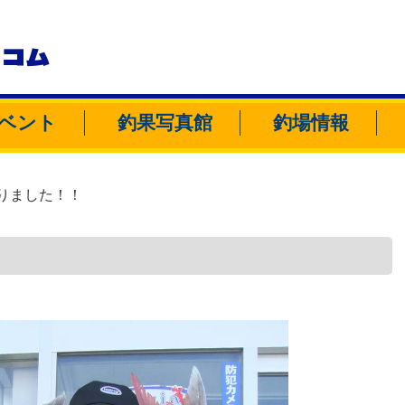
トコム
ベント
釣果写真館
釣場情報
りました！！