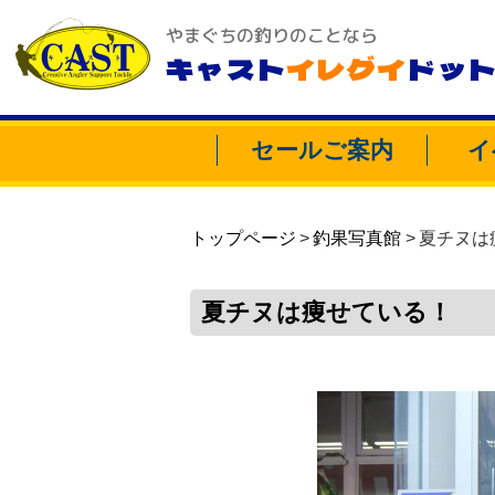
やまぐちの釣りのことなら
キャスト
イレグイ
ドッ
セールご案内
イ
トップページ
釣果写真館
夏チヌは
夏チヌは痩せている！