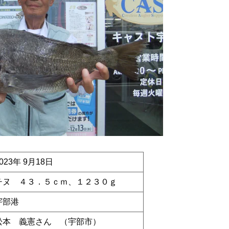
023年 9月18日
チヌ ４３．５ｃｍ、１２３０ｇ
宇部港
松本 義憲さん （宇部市）