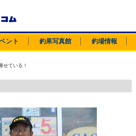
トコム
ベント
釣果写真館
釣場情報
痩せている！