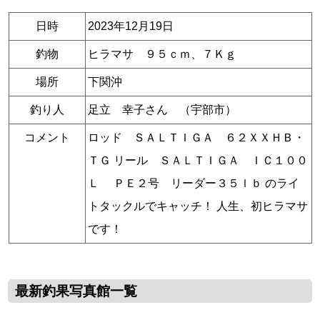
日時
2023年12月19日
釣物
ヒラマサ ９５ｃｍ、７Ｋｇ
場所
下関沖
釣り人
足立 幸子さん （宇部市）
コメント
ロッド ＳＡＬＴＩＧＡ ６２ＸＸＨＢ・
ＴＧ リール ＳＡＬＴＩＧＡ ＩＣ１００
Ｌ ＰＥ２号 リーダー３５ｌｂ のライ
トタックルでキャッチ！ 人生、初ヒラマサ
です！
最新釣果写真館一覧