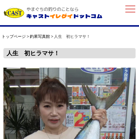
togg
やまぐちの釣りのことなら
navi
キャスト
イレグイ
ドットコム
トップページ
釣果写真館
人生 初ヒラマサ！
人生 初ヒラマサ！