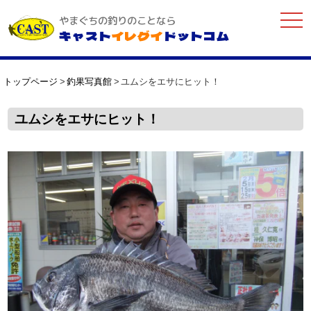
togg
やまぐちの釣りのことなら
navi
キャスト
イレグイ
ドットコム
トップページ
釣果写真館
ユムシをエサにヒット！
ユムシをエサにヒット！