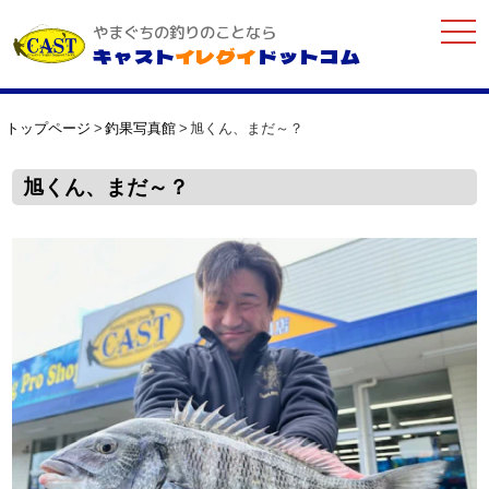
togg
やまぐちの釣りのことなら
navi
キャスト
イレグイ
ドットコム
トップページ
釣果写真館
旭くん、まだ～？
旭くん、まだ～？