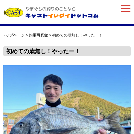
togg
やまぐちの釣りのことなら
navi
キャスト
イレグイ
ドットコム
トップページ
釣果写真館
初めての歳無し！やったー！
初めての歳無し！やったー！