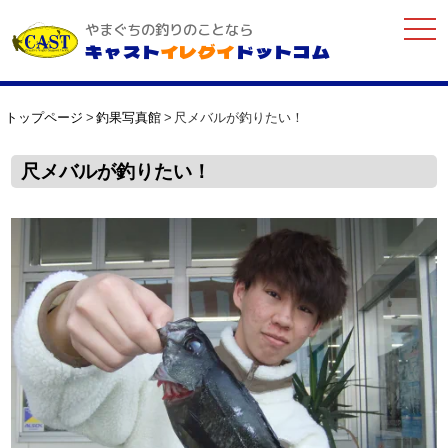
togg
やまぐちの釣りのことなら
navi
キャスト
イレグイ
ドットコム
トップページ
釣果写真館
尺メバルが釣りたい！
尺メバルが釣りたい！