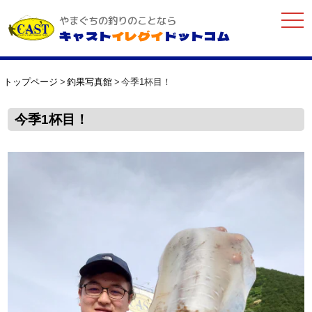
togg
やまぐちの釣りのことなら
navi
キャスト
イレグイ
ドットコム
トップページ
釣果写真館
今季1杯目！
今季1杯目！