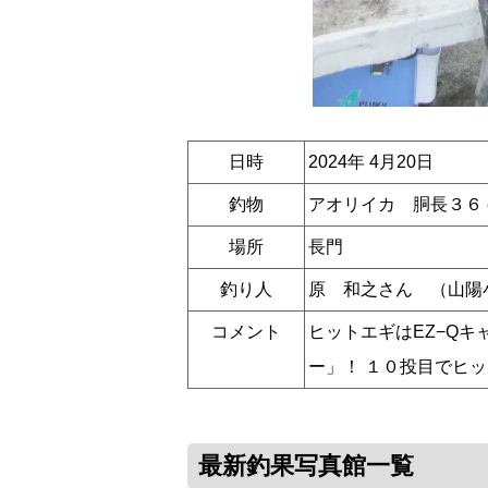
日時
2024年 4月20日
釣物
アオリイカ 胴長３６
場所
長門
釣り人
原 和之さん （山陽
コメント
ヒットエギはEZ−Q
ー」！ １０投目でヒ
最新釣果写真館一覧