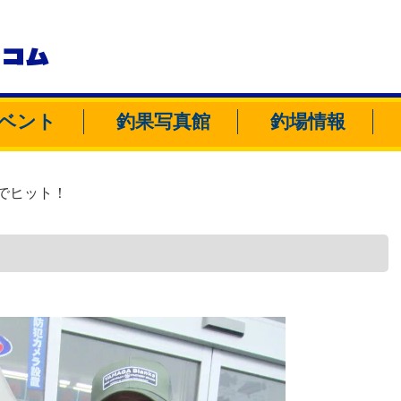
トコム
ベント
釣果写真館
釣場情報
でヒット！