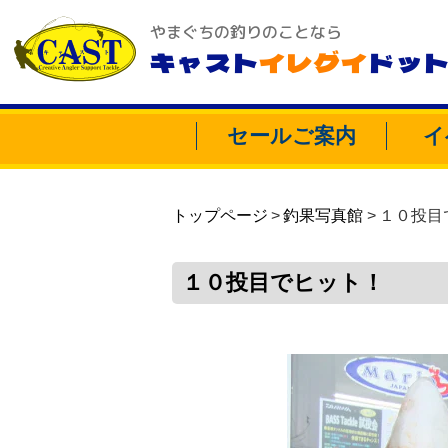
やまぐちの釣りのことなら
キャスト
イレグイ
ドッ
セールご案内
イ
トップページ
釣果写真館
１０投目
１０投目でヒット！