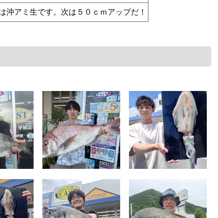
は沖アミ生です。次は５０ｃｍアップだ！