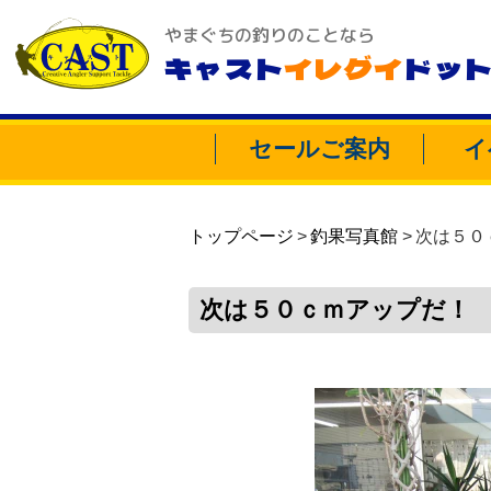
やまぐちの釣りのことなら
キャスト
イレグイ
ドッ
セールご案内
イ
トップページ
釣果写真館
次は５０
次は５０ｃｍアップだ！