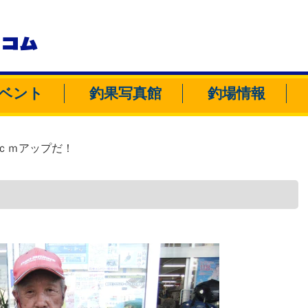
トコム
ベント
釣果写真館
釣場情報
ｃｍアップだ！