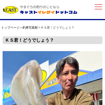
togg
やまぐちの釣りのことなら
navi
キャスト
イレグイ
ドットコム
トップページ
釣果写真館
ＫＳ君！どうでしょう？
ＫＳ君！どうでしょう？