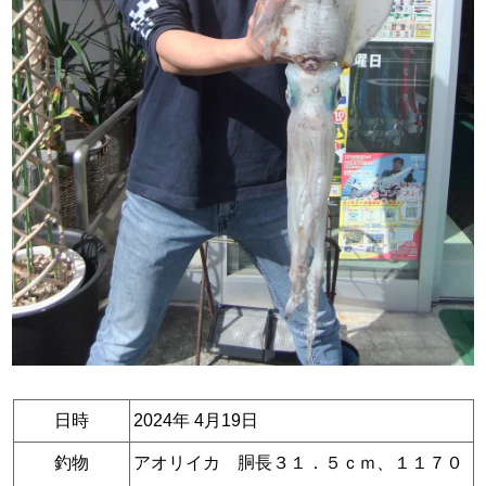
日時
2024年 4月19日
釣物
アオリイカ 胴長３１．５ｃｍ、１１７０