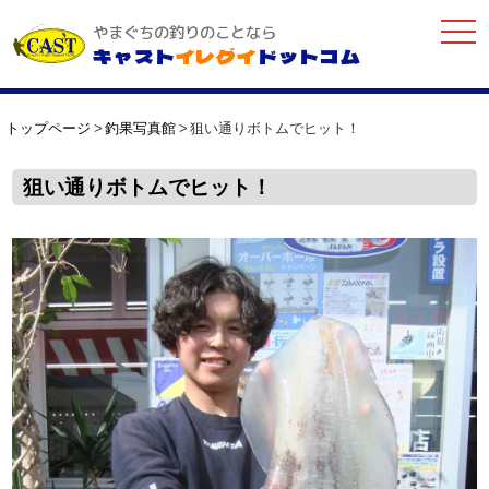
togg
やまぐちの釣りのことなら
navi
キャスト
イレグイ
ドットコム
トップページ
釣果写真館
狙い通りボトムでヒット！
狙い通りボトムでヒット！