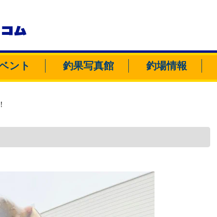
トコム
ベント
釣果写真館
釣場情報
！