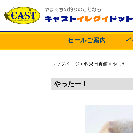
やまぐちの釣りのことなら
キャスト
イレグイ
ドッ
セールご案内
イ
トップページ
釣果写真館
やったー
やったー！