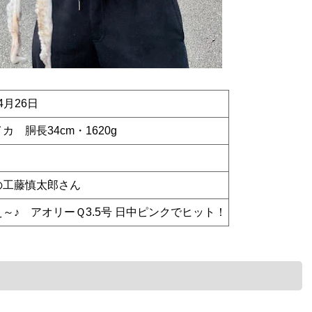
 4月26日
カ 胴長34cm・1620g
の工藤慎太郎さん
～♪ アオリーＱ3.5号 日中ピンクでヒット！