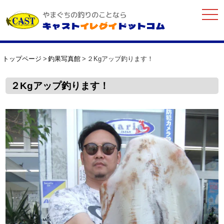
togg
やまぐちの釣りのことなら
navi
キャスト
イレグイ
ドットコム
トップページ
釣果写真館
２Kgアップ釣ります！
２Kgアップ釣ります！