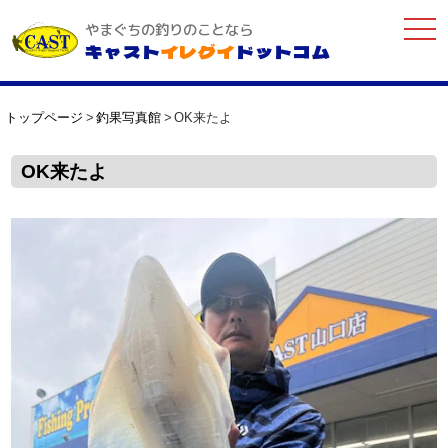
togg
やまぐちの釣りのことなら
navi
キャスト
イレグイ
ドットコム
トップページ
釣果写真館
OK来たよ
OK来たよ