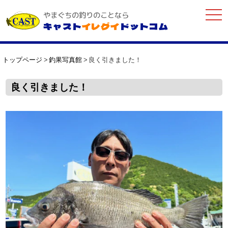
togg
やまぐちの釣りのことなら
navi
キャスト
イレグイ
ドットコム
トップページ
釣果写真館
良く引きました！
良く引きました！