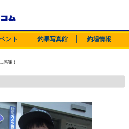
トコム
ベント
釣果写真館
釣場情報
に感謝！