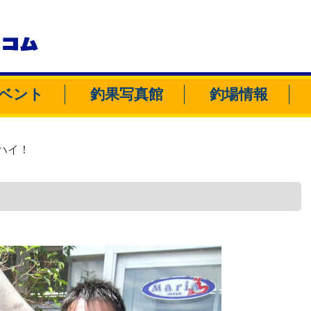
トコム
ベント
釣果写真館
釣場情報
ハイ！