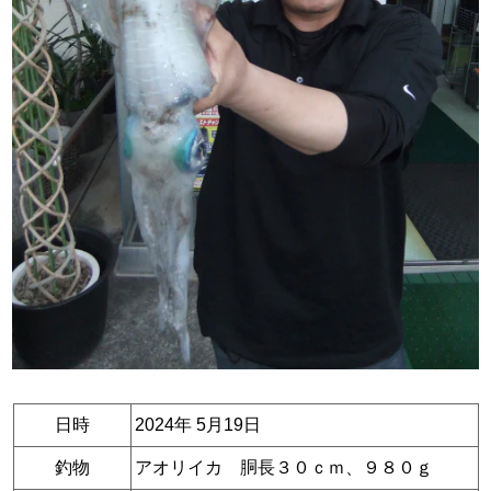
日時
2024年 5月19日
釣物
アオリイカ 胴長３０ｃｍ、９８０ｇ