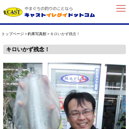
togg
やまぐちの釣りのことなら
navi
キャスト
イレグイ
ドットコム
トップページ
釣果写真館
キロいかず残念！
キロいかず残念！