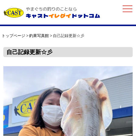
togg
やまぐちの釣りのことなら
navi
キャスト
イレグイ
ドットコム
トップページ
釣果写真館
自己記録更新☆彡
自己記録更新☆彡