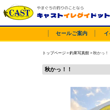
やまぐちの釣りのことなら
キャスト
イレグイ
ドッ
セールご案内
イ
トップページ
釣果写真館
秋かっ！
秋かっ！！