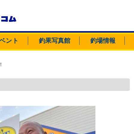
トコム
ベント
釣果写真館
釣場情報
！