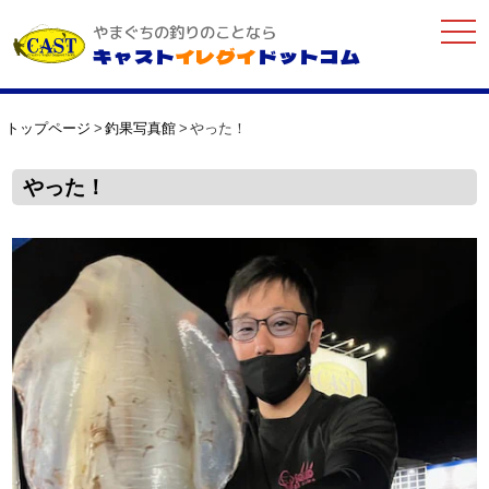
togg
やまぐちの釣りのことなら
navi
キャスト
イレグイ
ドットコム
トップページ
釣果写真館
やった！
やった！