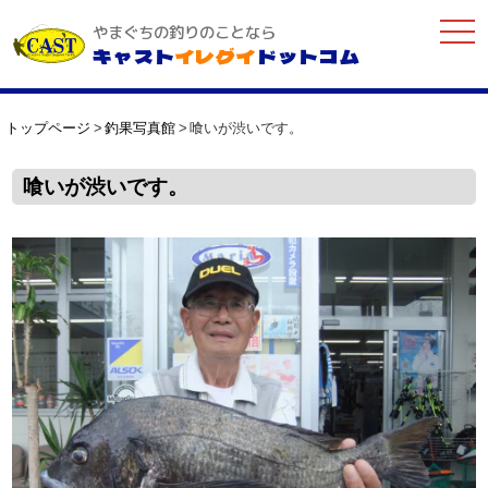
togg
やまぐちの釣りのことなら
navi
キャスト
イレグイ
ドットコム
トップページ
釣果写真館
喰いが渋いです。
喰いが渋いです。