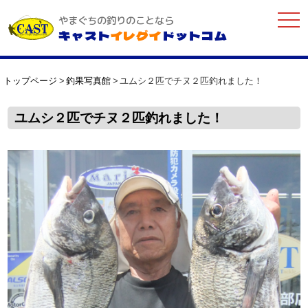
togg
やまぐちの釣りのことなら
navi
キャスト
イレグイ
ドットコム
トップページ
釣果写真館
ユムシ２匹でチヌ２匹釣れました！
ユムシ２匹でチヌ２匹釣れました！