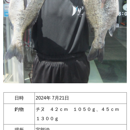
日時
2024年 7月21日
釣物
チヌ ４２ｃｍ １０５０ｇ、４５ｃｍ
１３００ｇ
場所
宇部沖