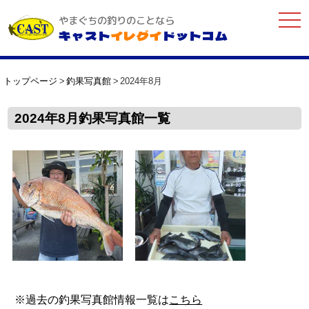
togg
やまぐちの釣りのことなら
navi
キャスト
イレグイ
ドットコム
トップページ
釣果写真館
2024年8月
2024年8月釣果写真館一覧
※過去の釣果写真館情報一覧は
こちら