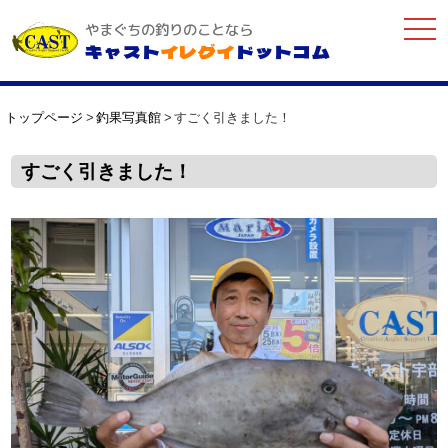
togg
やまぐちの釣りのことなら
navi
キャスト
イレグイ
ドットコム
トップページ
釣果写真館
すごく引きました！
すごく引きました！