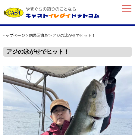
togg
やまぐちの釣りのことなら
navi
キャスト
イレグイ
ドットコム
トップページ
釣果写真館
アジの泳がせでヒット！
アジの泳がせでヒット！