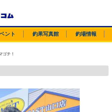
トコム
ベント
釣果写真館
釣場情報
マゴチ！