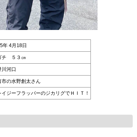
25年 4月18日
ゴチ ５３㎝
野川河口
口市の水野創太さん
レイジーフラッパーのジカリグでＨＩＴ！