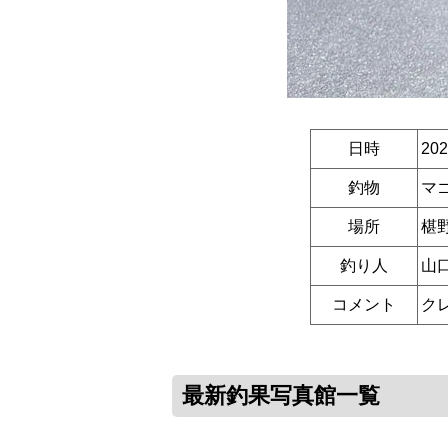
日時
20
釣物
マ
場所
椹
釣り人
山
コメント
ク
最新釣果写真館一覧