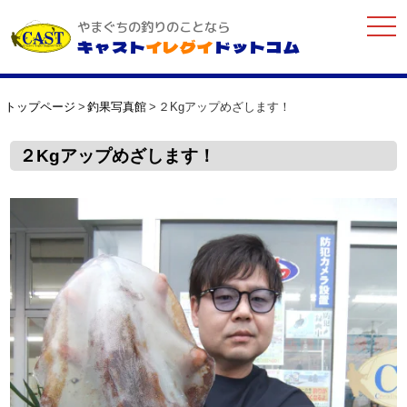
togg
やまぐちの釣りのことなら
navi
キャスト
イレグイ
ドットコム
トップページ
釣果写真館
２Kgアップめざします！
２Kgアップめざします！