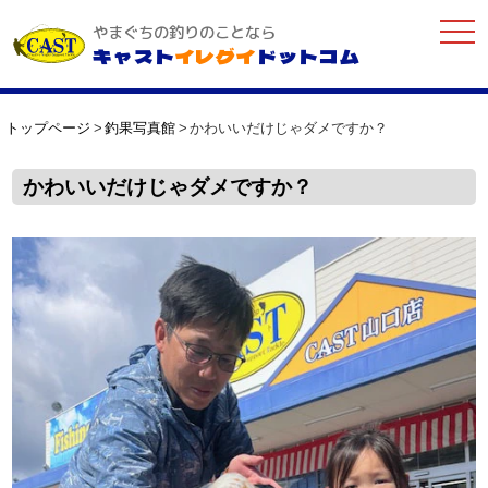
togg
やまぐちの釣りのことなら
navi
キャスト
イレグイ
ドットコム
トップページ
釣果写真館
かわいいだけじゃダメですか？
かわいいだけじゃダメですか？