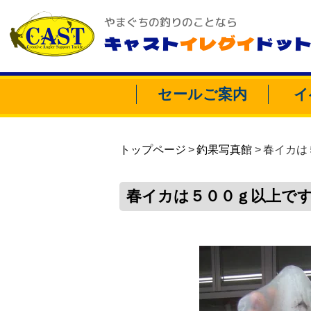
やまぐちの釣りのことなら
キャスト
イレグイ
ドッ
セールご案内
イ
トップページ
釣果写真館
春イカは
春イカは５００ｇ以上で