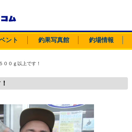
トコム
ベント
釣果写真館
釣場情報
５００ｇ以上です！
す！