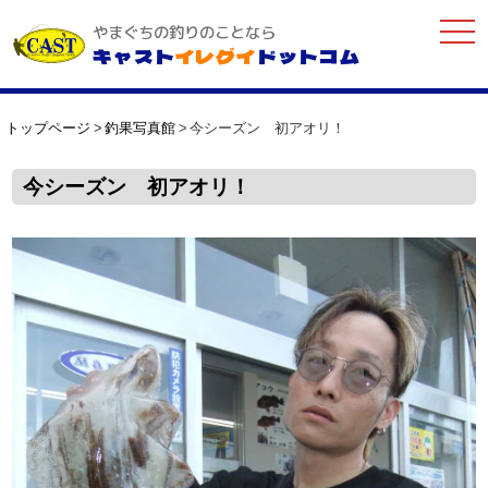
togg
やまぐちの釣りのことなら
navi
キャスト
イレグイ
ドットコム
トップページ
釣果写真館
今シーズン 初アオリ！
今シーズン 初アオリ！