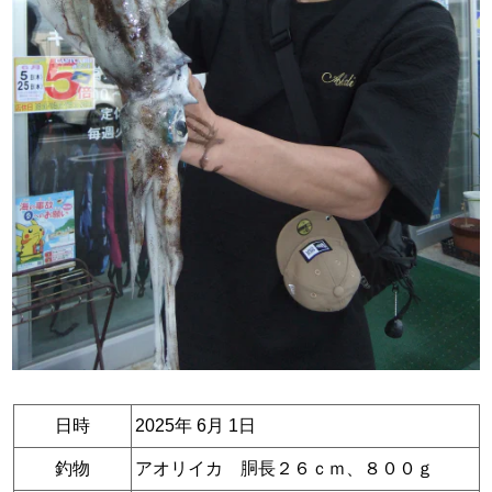
日時
2025年 6月 1日
釣物
アオリイカ 胴長２６ｃｍ、８００ｇ