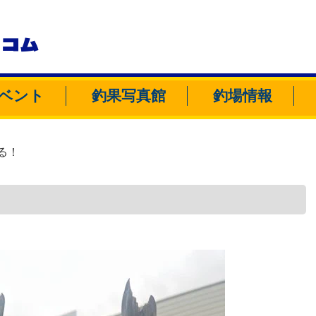
トコム
ベント
釣果写真館
釣場情報
る！