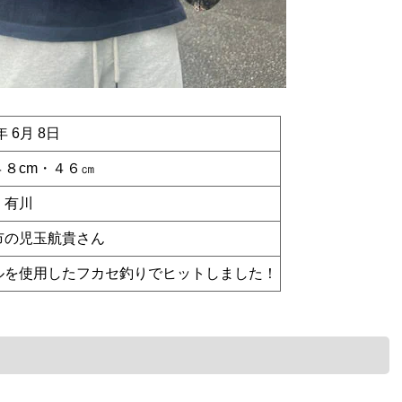
年 6月 8日
４８cm・４６㎝
 有川
市の児玉航貴さん
ルを使用したフカセ釣りでヒットしました！