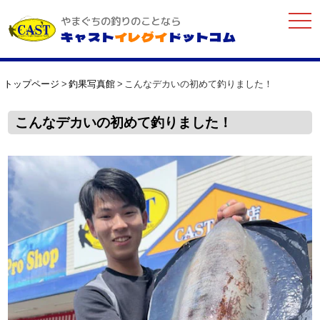
togg
やまぐちの釣りのことなら
navi
キャスト
イレグイ
ドットコム
トップページ
釣果写真館
こんなデカいの初めて釣りました！
こんなデカいの初めて釣りました！