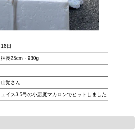
月16日
長25cm・930g
杉山覚さん
ェイス3.5号の小悪魔マカロンでヒットしました