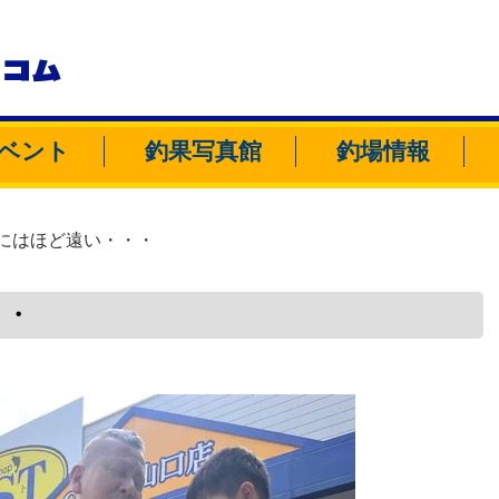
トコム
ベント
釣果写真館
釣場情報
にはほど遠い・・・
・・