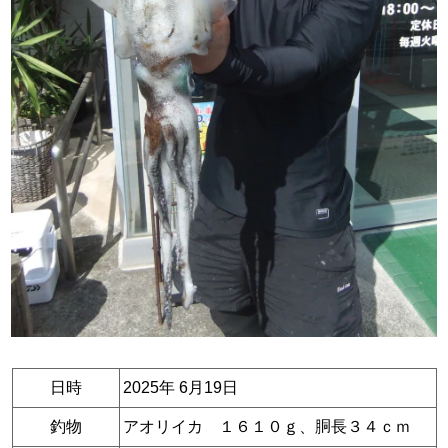
日時
2025年 6月19日
釣物
アオリイカ １６１０ｇ、胴長３４ｃｍ