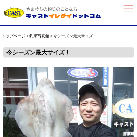
togg
やまぐちの釣りのことなら
navi
キャスト
イレグイ
ドットコム
トップページ
釣果写真館
今シーズン最大サイズ！
今シーズン最大サイズ！