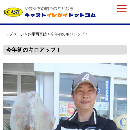
togg
やまぐちの釣りのことなら
navi
キャスト
イレグイ
ドットコム
トップページ
釣果写真館
今年初のキロアップ！
今年初のキロアップ！