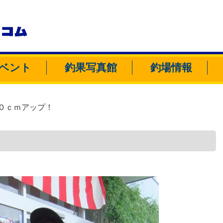
トコム
ベント
釣果写真館
釣場情報
０ｃｍアップ！