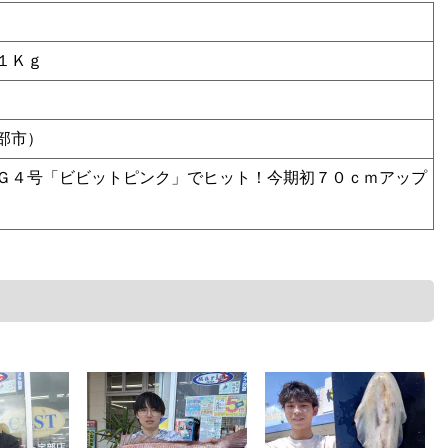
１Ｋｇ
部市）
Ｇ４号「ビビットピンク」でヒット！今期初７０ｃｍアップ