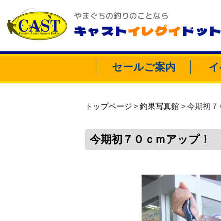
やまぐちの釣りのことなら
キャスト
イレグイ
ドッ
セールご案内
イ
トップページ
釣果写真館
今期初７
今期初７０ｃｍアップ！