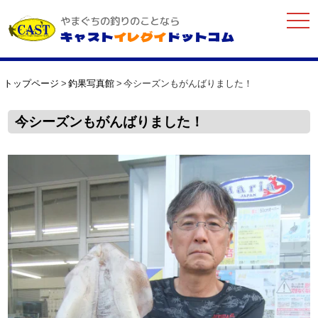
togg
やまぐちの釣りのことなら
navi
キャスト
イレグイ
ドットコム
トップページ
釣果写真館
今シーズンもがんばりました！
今シーズンもがんばりました！