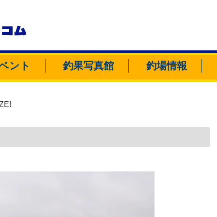
トコム
ベント
釣果写真館
釣場情報
ZE!