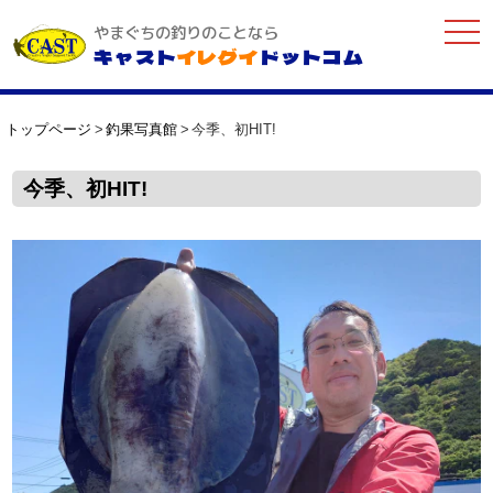
togg
やまぐちの釣りのことなら
navi
キャスト
イレグイ
ドットコム
トップページ
釣果写真館
今季、初HIT!
今季、初HIT!