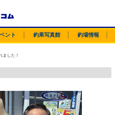
トコム
ベント
釣果写真館
釣場情報
れました！