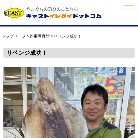
togg
やまぐちの釣りのことなら
navi
キャスト
イレグイ
ドットコム
トップページ
釣果写真館
リベンジ成功！
リベンジ成功！