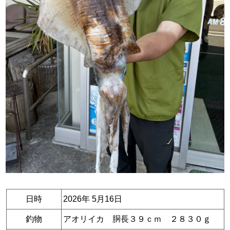
日時
2026年 5月16日
釣物
アオリイカ 胴長３９ｃｍ ２８３０ｇ